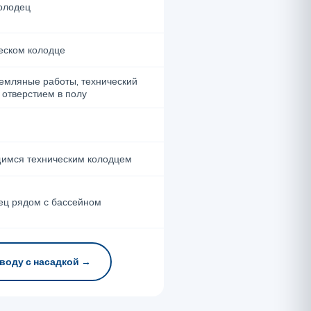
олодец
ческом колодце
емляные работы, технический
 отверстием в полу
щимся техническим колодцем
ец рядом с бассейном
воду с насадкой →