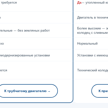
 требуется
Да
— утопленный к
н
Двигатель в техни
Более высокие — з
тельные — без земляных работ
колодец с сливным
ихо
Нормальный
 модернизированные установки
Установки с имею
уется
Технический колод
К трубчатому двигателю →
К при