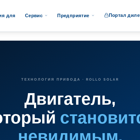
Портал диле
ия для
Сервис
Предприятие
ТЕХНОЛОГИЯ ПРИВОДА · ROLLO SOLAR
Двигатель,
оторый
становит
невидимым.