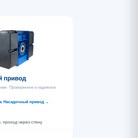
й привод
ние · Проверенное и надежное
а: Насадочный привод →
, проход через стену