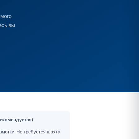
имого
есь вы
рекомендуется)
намотки. Не требуется шахта