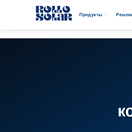
Решен
Продукты
к