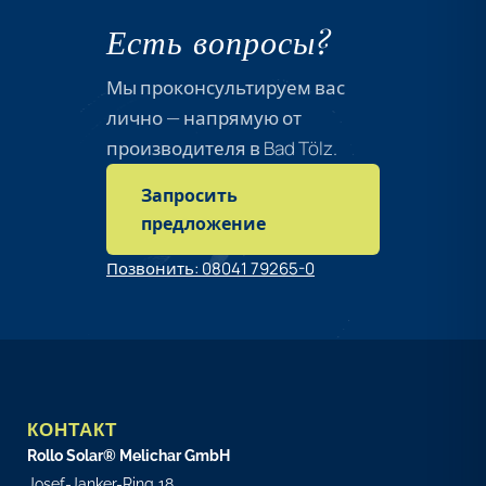
магазинов
Есть вопросы?
Мы проконсультируем вас
Доступ к
лично — напрямую от
конфигуратору
производителя в Bad Tölz.
Доступ к
порталу для
Запросить
дилеров
предложение
Пакет для
Позвонить: 08041 79265-0
скачивания
КОНТАКТ
Рисунок
Rollo Solar® Melichar GmbH
протектора и
Josef-Janker-Ring 18