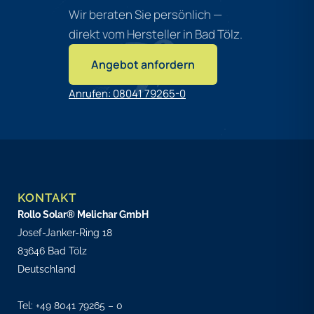
Wir beraten Sie persönlich —
Händlerportal-
direkt vom Hersteller in Bad Tölz.
Zugang
Download-
Angebot anfordern
Paket
Anrufen: 08041 79265-0
Profilmuster &
Katalog
Werksbesuch &
KONTAKT
Schulung
Rollo Solar® Melichar GmbH
Buchung von
Josef-Janker-Ring 18
Montage- und
83646 Bad Tölz
Serviceterminen
Deutschland
Tel:
+49 8041 79265 – 0