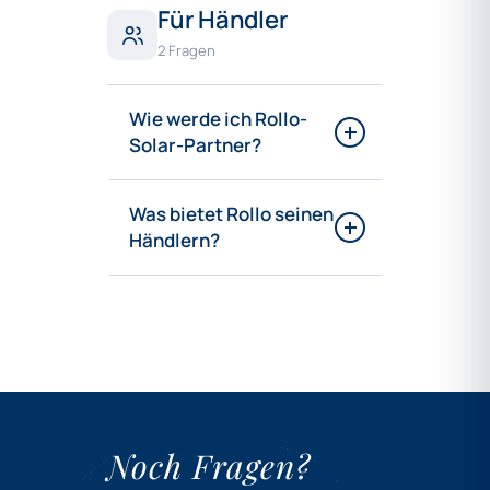
Für Händler
2 Fragen
Wie werde ich Rollo-
Solar-Partner?
Was bietet Rollo seinen
Händlern?
Fachhandels-
Konditionen
Noch Fragen?
Konfigurator-
Zugang