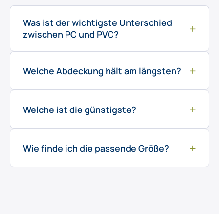
Was ist der wichtigste Unterschied
+
zwischen PC und PVC?
Das Material: Polycarbonat ist schlagzäher,
+
langlebiger und in Metallic-Optiken erhältlich, PVC
Welche Abdeckung hält am längsten?
ist robust und preislich attraktiver.
Das Design Cover PC aus Polycarbonat mit der
+
längsten Profilgarantie von 5 Jahren.
Welche ist die günstigste?
Das Mini Cover zum Preis einer Folienabdeckung —
+
die wirtschaftliche Einstiegslösung.
Wie finde ich die passende Größe?
Alle Profile fertigen wir maßgenau. Über den
Konfigurator erhalten Sie schnell eine passende
Empfehlung.