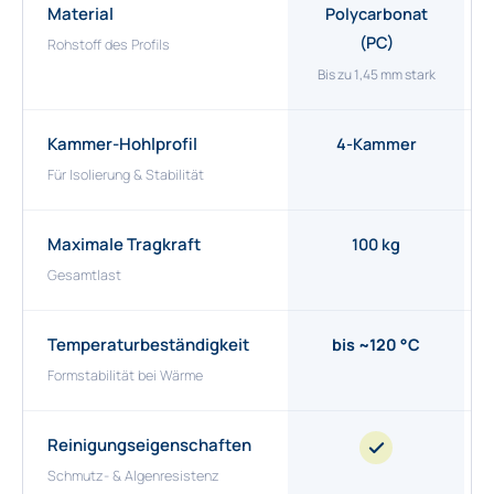
Material
Polycarbonat
(PC)
Rohstoff des Profils
Bis zu 1,45 mm stark
Kammer-Hohlprofil
4-Kammer
Für Isolierung & Stabilität
Maximale Tragkraft
100 kg
Gesamtlast
Temperaturbeständigkeit
bis ~120 °C
Formstabilität bei Wärme
Reinigungseigenschaften
Schmutz- & Algenresistenz