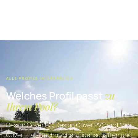
ALLE PROFILE IM ÜBERBLICK
zu
Welches Profil passt
Ihrem Pool?
Design Cover PC, Design Cover PVC und Mini
Cover — alle technischen Eigenschaften und