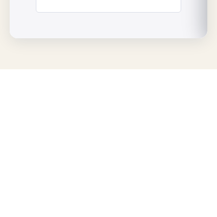
IHR PERSÖNLICHER BERATER
JETZT KONFIGURIEREN
& ANGEBOT
ERHALTEN.