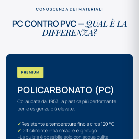
CONOSCENZA DEI MATERIALI
PC CONTRO PVC —
QUAL È LA
DIFFERENZA?
PREMIUM
POLICARBONATO (PC)
Collaudata dal 1953: la plastica più performante
per le esigenze più elevate.
✓
Resistente a temperature fino a circa 120 °C
✓
Difficilmente infiammabile e ignifugo
–
La pulizia è possibile solo con acqua pulita