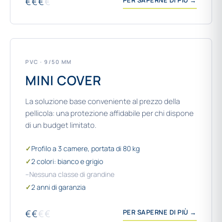
€€€
€
PER SAPERNE DI PIÙ →
PVC · 9/50 MM
MINI COVER
La soluzione base conveniente al prezzo della
pellicola: una protezione affidabile per chi dispone
di un budget limitato.
✓
Profilo a 3 camere, portata di 80 kg
✓
2 colori: bianco e grigio
–
Nessuna classe di grandine
✓
2 anni di garanzia
€€
€€
PER SAPERNE DI PIÙ →