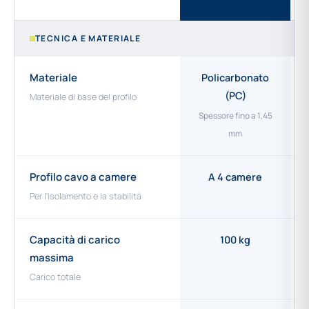
TECNICA E MATERIALE
Materiale
Policarbonato
(PC)
Materiale di base del profilo
Spessore fino a 1,45
mm
Profilo cavo a camere
A 4 camere
Per l'isolamento e la stabilità
Capacità di carico
100 kg
massima
Carico totale