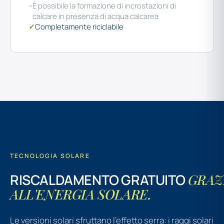
–
È possibile la formazione di incrostazioni di
calcare in presenza di acqua calcarea
✓
Completamente riciclabile
TECNOLOGIA SOLARE
RISCALDAMENTO GRATUITO
GRAZ
ALL'ENERGIA SOLARE.
Le versioni solari sfruttano l'effetto serra: i raggi solari