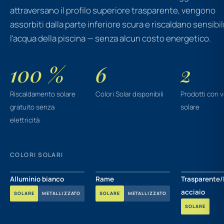
attraversano il profilo superiore trasparente, vengono
assorbiti dalla parte inferiore scura e riscaldano sensib
l'acqua della piscina — senza alcun costo energetico.
100 %
6
2
Riscaldamento solare
Colori Solar disponibili
Prodotti con 
gratuito senza
solare
elettricità
COLORI SOLARI
Alluminio bianco
Rame
Trasparente/
acciaio
SOLARE
METALLIZZATO
SOLARE
METALLIZZATO
SOLARE