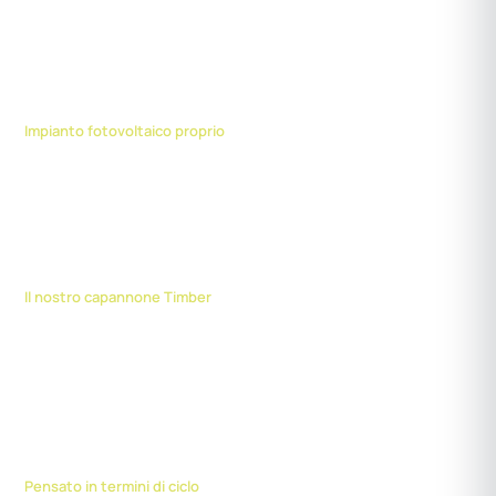
213 kWp
Impianto fotovoltaico proprio
Il nostro tetto produce energia solare pulita per la produzione.
Edilizia in legno
Il nostro capannone Timber
Il nostro capannone di produzione è stato realizzato con una
struttura in legno sostenibile.
Riciclaggio
Pensato in termini di ciclo