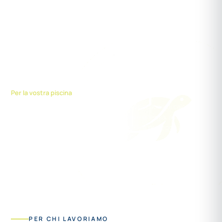
I materiali vengono selezionati e lavorati in vista del loro riutilizzo.*
* Ad esempio, la parte inferiore nera dei nostri profili è in parte realizzata con
materiale riciclato.
Energia +
Per la vostra piscina
Una copertura riduce drasticamente la dispersione di calore e
l’evaporazione: ciò consente di risparmiare energia, acqua e costi
di riscaldamento, riduce le emissioni di CO₂ e protegge risorse
preziose.
PER CHI LAVORIAMO