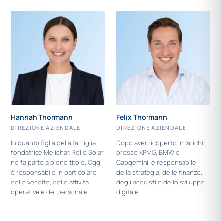
Hannah Thormann
Felix Thormann
DIREZIONE AZIENDALE
DIREZIONE AZIENDALE
In quanto figlia della famiglia
Dopo aver ricoperto incarichi
fondatrice Melichar, Rollo Solar
presso KPMG, BMW e
ne fa parte a pieno titolo. Oggi
Capgemini, è responsabile
è responsabile in particolare
della strategia, delle finanze,
delle vendite, delle attività
degli acquisti e dello sviluppo
operative e del personale.
digitale.