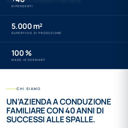
realizzate e installate in Germania.
DIPENDENTI
5.000 m²
SUPERFICIE DI PRODUZIONE
100 %
MADE IN GERMANY
CHI SIAMO
UN’AZIENDA A CONDUZIONE
FAMILIARE CON 40 ANNI DI
SUCCESSI ALLE SPALLE.