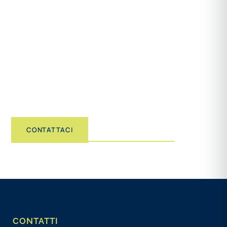
Che si tratti di una piscina privata, di un
complesso alberghiero o di un bagno pubblico,
saremo lieti di fornirvi una consulenza
personalizzata, su richiesta anche direttamente
presso la vostra sede, per trovare insieme la
soluzione più adatta alle vostre esigenze.
VISUALIZZA I PRODOTTI
CONTATTACI
CONTATTI