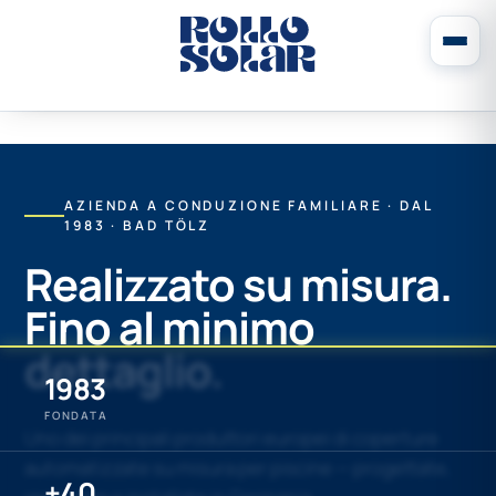
AZIENDA A CONDUZIONE FAMILIARE · DAL
1983 · BAD TÖLZ
Realizzato su misura.
Fino al minimo
dettaglio.
1983
FONDATA
Uno dei principali produttori europei di coperture
automatizzate su misura per piscine — progettate,
+40