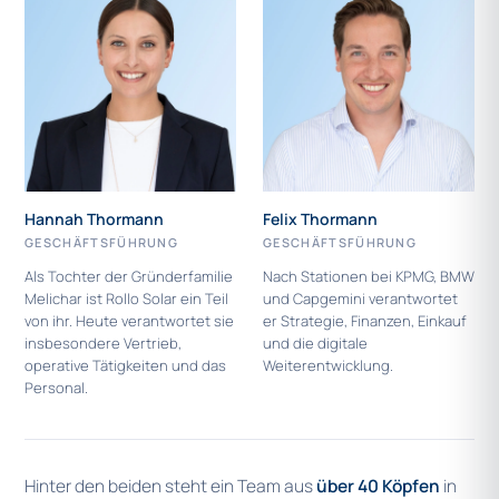
Hannah Thormann
Felix Thormann
GESCHÄFTSFÜHRUNG
GESCHÄFTSFÜHRUNG
Als Tochter der Gründerfamilie
Nach Stationen bei KPMG, BMW
Melichar ist Rollo Solar ein Teil
und Capgemini verantwortet
von ihr. Heute verantwortet sie
er Strategie, Finanzen, Einkauf
insbesondere Vertrieb,
und die digitale
operative Tätigkeiten und das
Weiterentwicklung.
Personal.
Hinter den beiden steht ein Team aus
über 40 Köpfen
in