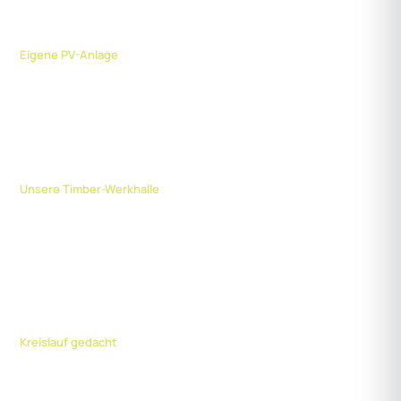
213 kWp
Eigene PV-Anlage
Unser Dach erzeugt sauberen Solarstrom für die Fertigung.
Holzbau
Unsere Timber-Werkhalle
Unsere Produktionshalle ist in nachhaltiger Holzbauweise
errichtet.
Recycling
Kreislauf gedacht
Materialien werden auf Wiederverwertung hin ausgewählt und
verarbeitet.*