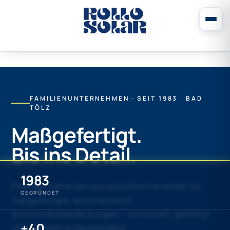
FAMILIENUNTERNEHMEN · SEIT 1983 · BAD
TÖLZ
Maßgefertigt.
Bis ins Detail.
1983
Einer der führenden europäischen Hersteller für
GEGRÜNDET
maßgefertigte, automatisierte
Schwimmbadabdeckungen — entwickelt, gefertigt
+40
und montiert in Deutschland.