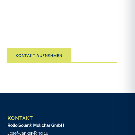
Ob Privatpool, Hotelanlage oder kommunales
Bad — wir beraten Sie gerne persönlich, auf
Wunsch auch direkt bei Ihnen vor Ort, und finden
gemeinsam die passende Lösung.
PRODUKTE ANSEHEN
KONTAKT AUFNEHMEN
KONTAKT
Rollo Solar® Melichar GmbH
Josef-Janker-Ring 18