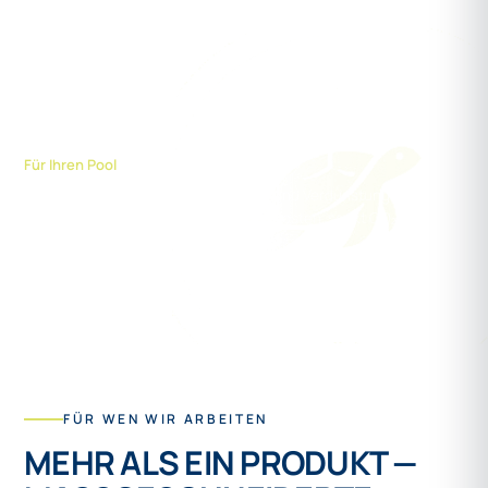
* So besteht etwa die schwarze Unterseite unserer Profile zu Teilen aus
Recyclingmaterial.
Energie +
Für Ihren Pool
Eine Abdeckung senkt Wärmeverlust und Verdunstung drastisch
— das spart Energie, Wasser und Heizkosten, senkt CO₂-
Emissionen und schützt wertvolle Ressourcen.
FÜR WEN WIR ARBEITEN
MEHR ALS EIN PRODUKT —