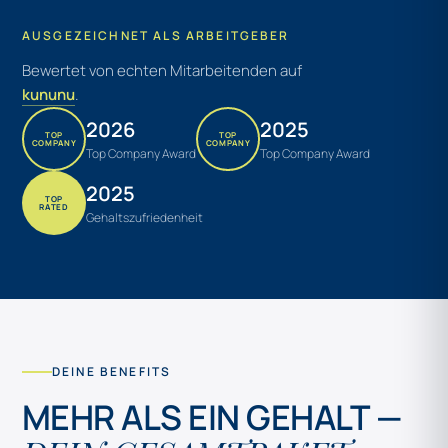
AUSGEZEICHNET ALS ARBEITGEBER
Bewertet von echten Mitarbeitenden auf
kununu
.
2026
2025
TOP
TOP
COMPANY
COMPANY
Top Company Award
Top Company Award
2025
TOP
RATED
Gehaltszufriedenheit
DEINE BENEFITS
MEHR ALS EIN GEHALT —