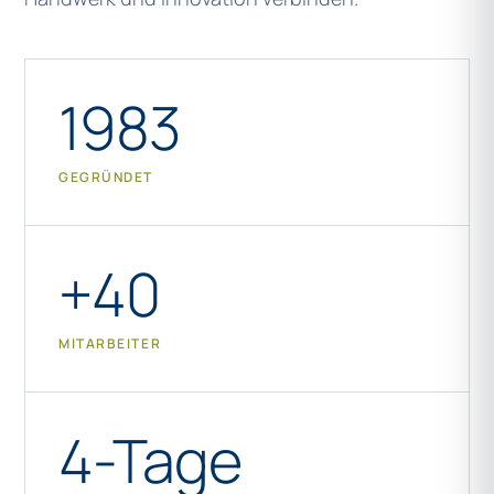
1983
GEGRÜNDET
+40
MITARBEITER
4-Tage