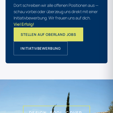
Dort schreiben wir alle offenen Positionen aus —
schau vorbei oder überzeug uns direkt mit einer
Initiativbewerbung. Wir freuen uns auf dich.
Viel Erfolg!
STELLEN AUF OBERLAND JOBS
INITIATIVBEWERBUNG
DESIGN. POOL. COVER.