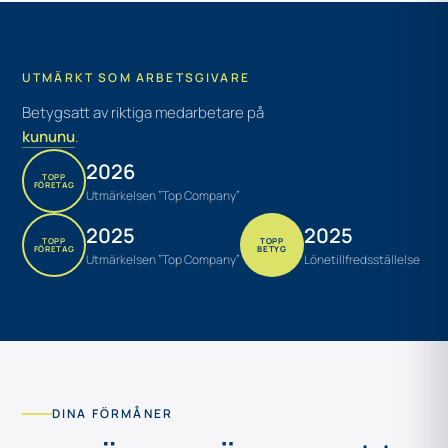
UTMÄRKT SOM ARBETSGIVARE
Betygsatt av riktiga medarbetare på
kununu
.
2026
TOPP
FÖRETAG
Utmärkelsen ”Top Company”
2025
2025
TOPP
TOPP
FÖRETAG
BETYG
Utmärkelsen ”Top Company”
Lönetillfredsställelse
DINA FÖRMÅNER