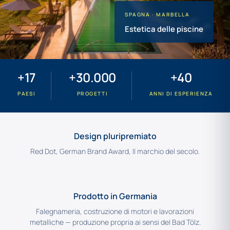
SPAGNA · MARBELLA
Estetica delle piscine
+17
+30.000
+40
PAESI
PROGETTI
ANNI DI ESPERIENZA
Design pluripremiato
Red Dot, German Brand Award, Il marchio del secolo.
Prodotto in Germania
Falegnameria, costruzione di motori e lavorazioni
metalliche — produzione propria ai sensi del Bad Tölz.