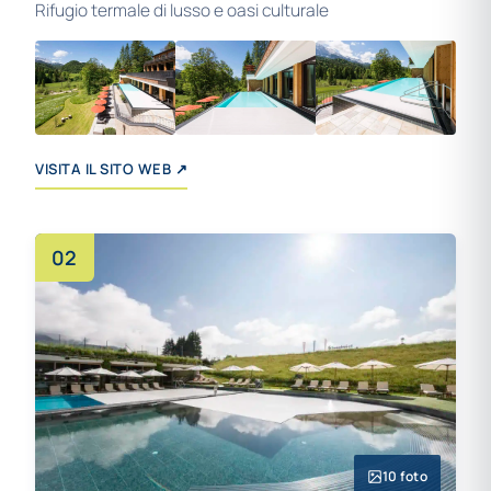
Rifugio termale di lusso e oasi culturale
+13
VISITA IL SITO WEB ↗
02
10 foto