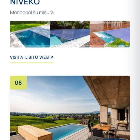
NIVEKO
Monopool su misura
+18
VISITA IL SITO WEB ↗
08