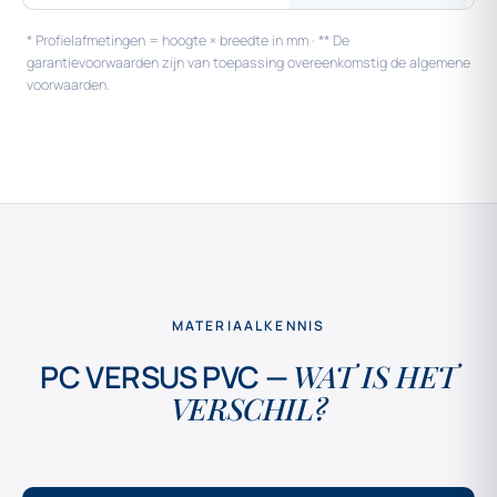
* Profielafmetingen = hoogte × breedte in mm · ** De
garantievoorwaarden zijn van toepassing overeenkomstig de algemene
voorwaarden.
MATERIAALKENNIS
PC VERSUS PVC —
WAT IS HET
VERSCHIL?