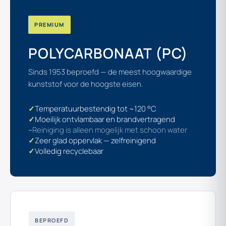
PREMIUM
POLYCARBONAAT (PC)
Sinds 1953 beproefd — de meest hoogwaardige
kunststof voor de hoogste eisen.
✓
Temperatuurbestendig tot ~120 °C
✓
Moeilijk ontvlambaar en brandvertragend
–
Reiniging is alleen mogelijk met schoon water
✓
Zeer glad oppervlak — zelfreinigend
✓
Volledig recyclebaar
BEPROEFD