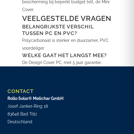
bescherming bij beperkt budget telt, de Mini
Cover.
VEELGESTELDE VRAGEN
BELANGRIJKSTE VERSCHIL
TUSSEN PC EN PVC?
Polycarbonaat is sterker en duurzamer, PVC
voordeliger.
WELKE GAAT HET LANGST MEE?
De Design Cover PC, met 5 jaar garantie.
CONTACT
Rollo Solar® Melichar GmbH
Josef-Janker-Ring 18
83646 Bad Tölz
Deutschland