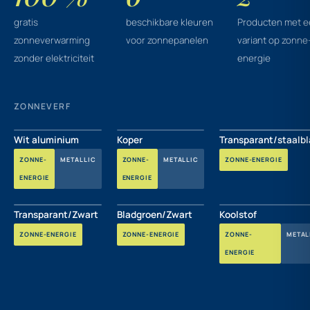
gratis
beschikbare kleuren
Producten met 
zonneverwarming
voor zonnepanelen
variant op zonne
zonder elektriciteit
energie
ZONNEVERF
Wit aluminium
Koper
Transparant/staalb
ZONNE-
METALLIC
ZONNE-
METALLIC
ZONNE-ENERGIE
ENERGIE
ENERGIE
Transparant/Zwart
Bladgroen/Zwart
Koolstof
ZONNE-ENERGIE
ZONNE-ENERGIE
ZONNE-
METAL
ENERGIE