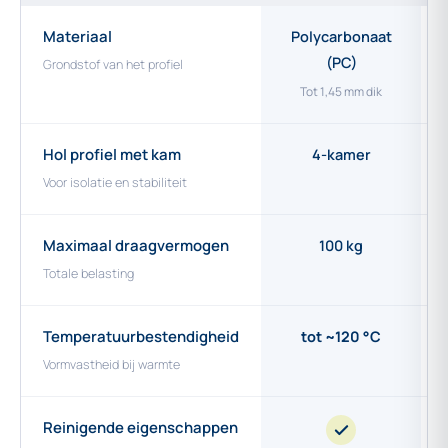
Materiaal
Polycarbonaat
(PC)
Grondstof van het profiel
Tot 1,45 mm dik
Hol profiel met kam
4-kamer
Voor isolatie en stabiliteit
Maximaal draagvermogen
100 kg
Totale belasting
Temperatuurbestendigheid
tot ~120 °C
Vormvastheid bij warmte
Reinigende eigenschappen