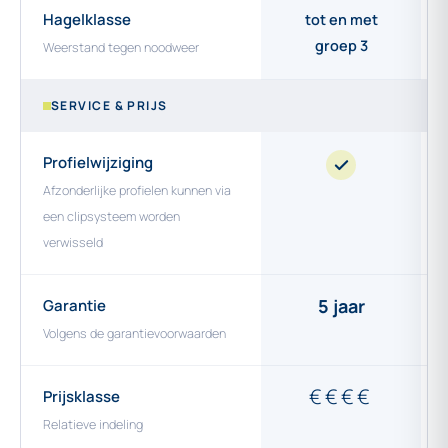
Hagelklasse
tot en met
groep 3
Weerstand tegen noodweer
SERVICE & PRIJS
Profielwijziging
Afzonderlijke profielen kunnen via
een clipsysteem worden
verwisseld
5 jaar
Garantie
Volgens de garantievoorwaarden
€€€€
Prijsklasse
Relatieve indeling