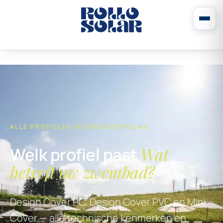
ALLE PROFIELEN IN ÉÉN OOGOPSLAG
Wat
Welk profiel past
betreft uw zwembad?
Design Cover PC, Design Cover PVC en Mini
Cover — alle technische kenmerken en