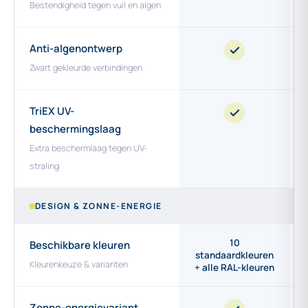
Bestendigheid tegen vuil en algen
Anti-algenontwerp
Zwart gekleurde verbindingen
TriEX UV-
beschermingslaag
Extra beschermlaag tegen UV-
straling
DESIGN & ZONNE-ENERGIE
10
Beschikbare kleuren
standaardkleuren
Kleurenkeuze & varianten
+ alle RAL-kleuren
Zonne-energievariant