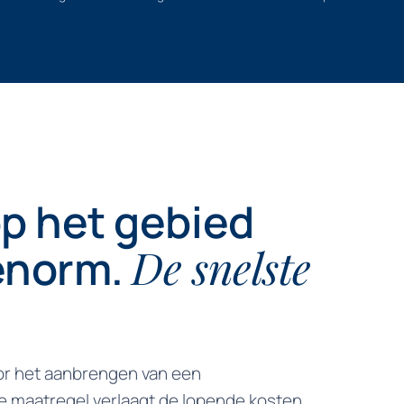
p het gebied
De snelste
 enorm.
r het aanbrengen van een
 maatregel verlaagt de lopende kosten