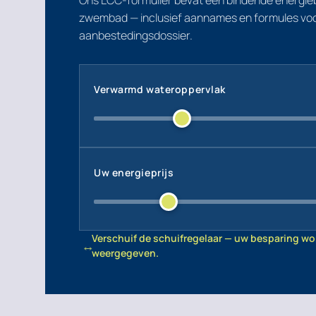
Ons LCC-formulier bevat een bindende energie
zwembad — inclusief aannames en formules vo
aanbestedingsdossier.
Verwarmd wateroppervlak
Uw energieprijs
Verschuif de schuifregelaar — uw besparing wor
↔
weergegeven.