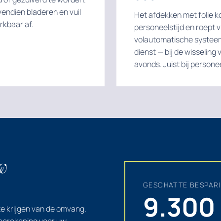
endien bladeren en vuil
Het afdekken met folie k
rkbaar af.
personeelstijd en roept v
volautomatische systeem
dienst — bij de wisseling
avonds. Juist bij persone
w
GESCHATTE BESPARI
9.300 
e krijgen van de omvang.