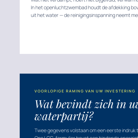
In het openluchtzwembad houdt de afdekking bov
uit het water — de reinigingsinspanning neemt me
VOORLOPIGE RAMING VAN UW INVESTERING
Wat bevindt zich in u
waterpartij?
Twee gegevens volstaan om een eerste indruk t