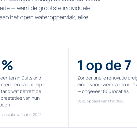
eite — want de grootste individuele
 aan het open wateroppervlak, elke
 %
1 op de 7
eenten in Duitsland
Zonder snelle renovatie drei
eren een aanzienlijke
einde voor zwembaden in Du
tand wat betreft de
— ongeveer 800 locaties
prestaties van hun
DLRG op basis van KfW, 2025
aden
speciale evaluatie, 2025