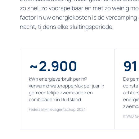
zo snel, zo voorspelbaar en met zo weinig mo
factor in uw energiekosten is de verdamping
nacht, tijdens elke sluitingsperiode.
~2.900
91
kWh energieverbruik per m²
De gem
verwarmd wateroppervlak per jaar in
constat
gemeentelijke zwembaden en
achters
combibaden in Duitsland
energie
zwemb
Federaal Milieuagentschap, 2024
KfW/Difu-