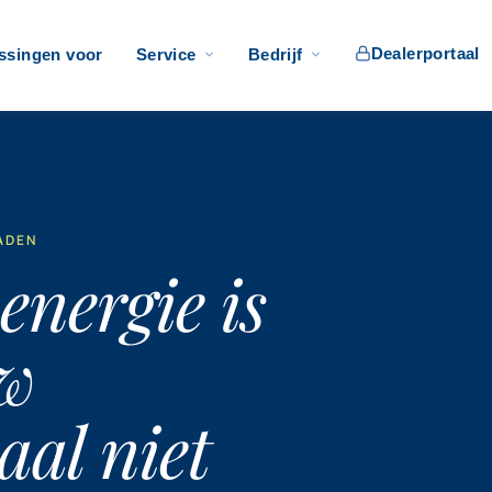
Dealerportaal
ssingen voor
Service
Bedrijf
ADEN
energie is
uw
al niet