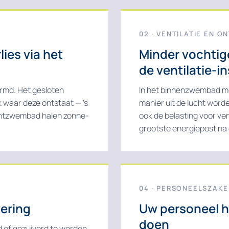
02 · VENTILATIE EN O
ies via het
Minder vochtige
de ventilatie-in
rmd. Het gesloten
In het binnenzwembad mo
 waar deze ontstaat — ’s
manier uit de lucht wor
uchtzwembad halen zonne-
ook de belasting voor ven
grootste energiepost na
04 · PERSONEELSZAK
vering
Uw personeel he
doen
d of gezuiverd te worden.