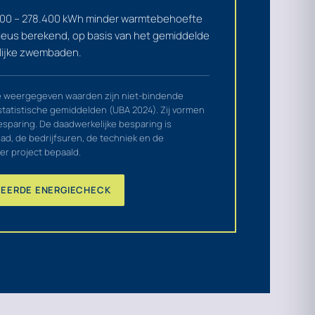
00 – 278.400 kWh
minder warmtebehoefte
tieus berekend, op basis van het gemiddelde
lijke zwembaden.
le weergegeven waarden zijn niet-bindende
statistische gemiddelden (UBA 2024). Zij vormen
sparing. De daadwerkelijke besparing is
ad, de bedrijfsuren, de techniek en de
er project bepaald.
LEERDE ENERGIECHECK