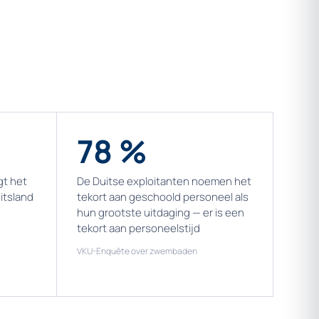
78 %
gt het
De Duitse exploitanten noemen het
itsland
tekort aan geschoold personeel als
hun grootste uitdaging — er is een
tekort aan personeelstijd
VKU-Enquête over zwembaden