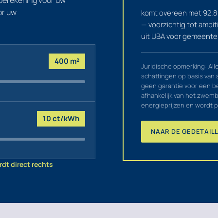
berekening voor uw
or uw
komt overeen met
92.8
— voorzichtig tot ambi
uit UBA voor gemeente
400 m²
Juridische opmerking: Al
schattingen op basis van 
geen garantie voor een be
afhankelijk van het zwemb
energieprijzen en wordt p
10 ct/kWh
NAAR DE GEDETAIL
dt direct rechts