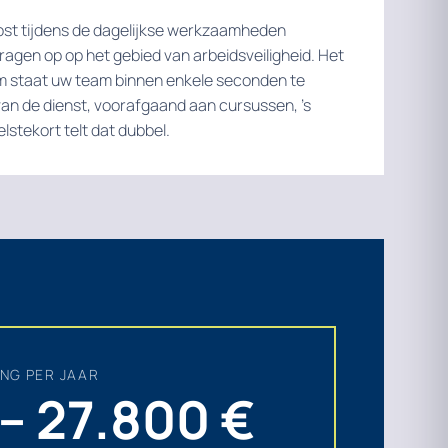
ost tijdens de dagelijkse werkzaamheden
ragen op op het gebied van arbeidsveiligheid. Het
 staat uw team binnen enkele seconden te
 van de dienst, voorafgaand aan cursussen, ’s
elstekort telt dat dubbel.
NG PER JAAR
– 27.800 €