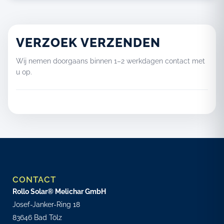
VERZOEK VERZENDEN
Wij nemen doorgaans binnen 1–2 werkdagen contact met
u op.
CONTACT
Rollo Solar® Melichar GmbH
Josef-Janker-Ring 18
83646 Bad Tölz