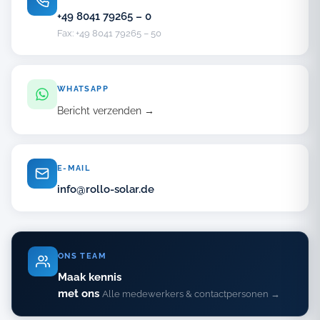
+49 8041 79265 – 0
Fax: +49 8041 79265 – 50
WHATSAPP
Bericht verzenden →
E-MAIL
info@rollo-solar.de
ONS TEAM
Maak kennis
met ons
Alle medewerkers & contactpersonen →