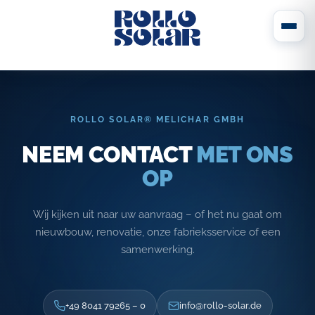
ROLLO SOLAR® MELICHAR GMBH
NEEM CONTACT
MET ONS
OP
Wij kijken uit naar uw aanvraag – of het nu gaat om
nieuwbouw, renovatie, onze fabrieksservice of een
samenwerking.
+49 8041 79265 – 0
info@rollo-solar.de