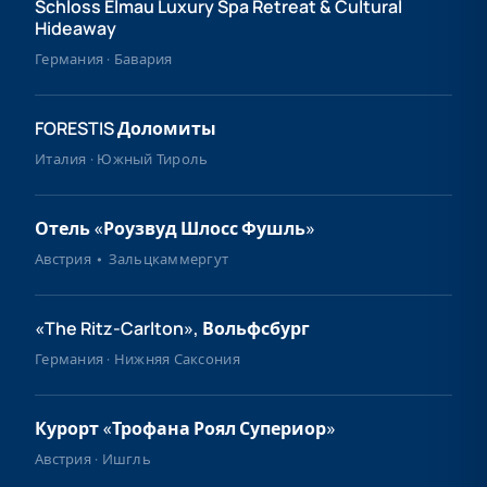
Schloss Elmau Luxury Spa Retreat & Cultural
Hideaway
Германия · Бавария
FORESTIS Доломиты
Италия · Южный Тироль
Отель «Роузвуд Шлосс Фушль»
Австрия • Зальцкаммергут
«The Ritz-Carlton», Вольфсбург
Германия · Нижняя Саксония
Курорт «Трофана Роял Супериор»
Австрия · Ишгль