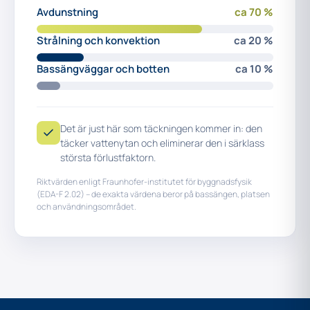
Avdunstning
ca 70 %
Strålning och konvektion
ca 20 %
Bassängväggar och botten
ca 10 %
Det är just här som täckningen kommer in: den
täcker vattenytan och eliminerar den i särklass
största förlustfaktorn.
Riktvärden enligt Fraunhofer-institutet för byggnadsfysik
(EDA-F 2.02) – de exakta värdena beror på bassängen, platsen
och användningsområdet.