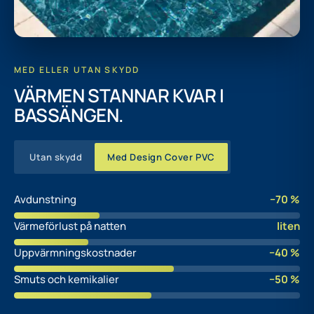
MED ELLER UTAN SKYDD
VÄRMEN STANNAR KVAR I
BASSÄNGEN.
Utan skydd
Med Design Cover PVC
Avdunstning
−70 %
Värmeförlust på natten
liten
Uppvärmningskostnader
−40 %
Smuts och kemikalier
−50 %