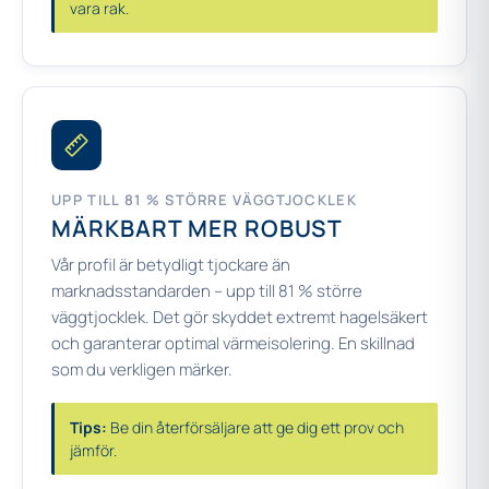
vara rak.
UPP TILL 81 % STÖRRE VÄGGTJOCKLEK
MÄRKBART MER ROBUST
Vår profil är betydligt tjockare än
marknadsstandarden – upp till 81 % större
väggtjocklek. Det gör skyddet extremt hagelsäkert
och garanterar optimal värmeisolering. En skillnad
som du verkligen märker.
Tips:
Be din återförsäljare att ge dig ett prov och
jämför.