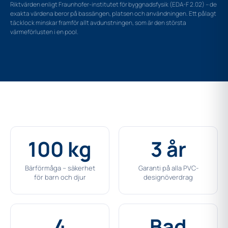
Riktvärden enligt Fraunhofer-institutet för byggnadsfysik (EDA-F 2.02) – de
exakta värdena beror på bassängen, platsen och användningen. Ett pålagt
täcklock minskar framför allt avdunstningen, som är den största
värmeförlusten i en pool.
100 kg
3 år
Bärförmåga – säkerhet
Garanti på alla PVC-
för barn och djur
designöverdrag
4
Bad