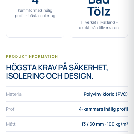
Tölz
Kammformad ihålig
profil – bästa isolering
Tillverkat i Tyskland –
direkt från tillverkaren
PRODUKTINFORMATION
HÖGSTA KRAV PÅ SÄKERHET,
ISOLERING OCH DESIGN.
Material
Polyvinylklorid (PVC)
Profil
4-kammars ihålig profil
Mått
13 / 60 mm · 100 kg/m²