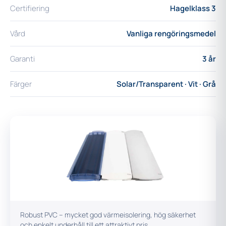
Certifiering
Hagelklass 3
Vård
Vanliga rengöringsmedel
Garanti
3 år
Färger
Solar/Transparent · Vit · Grå
Robust PVC – mycket god värmeisolering, hög säkerhet
och enkelt underhåll till ett attraktivt pris.