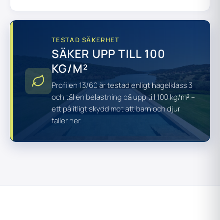
TESTAD SÄKERHET
SÄKER UPP TILL 100
KG/M²
Profilen 13/60 är testad enligt hagelklass 3
och tål en belastning på upp till 100 kg/m² –
ett pålitligt skydd mot att barn och djur
faller ner.