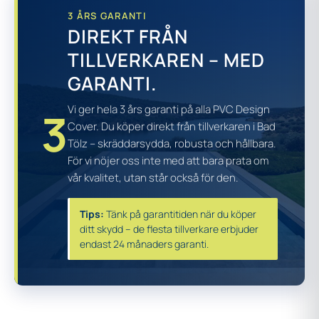
3 ÅRS GARANTI
DIREKT FRÅN
TILLVERKAREN – MED
GARANTI.
Vi ger hela 3 års garanti på alla PVC Design
3
Cover. Du köper direkt från tillverkaren i Bad
Tölz – skräddarsydda, robusta och hållbara.
För vi nöjer oss inte med att bara prata om
vår kvalitet, utan står också för den.
Tips:
Tänk på garantitiden när du köper
ditt skydd – de flesta tillverkare erbjuder
endast 24 månaders garanti.