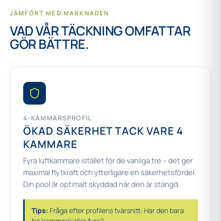
JÄMFÖRT MED MARKNADEN
VAD VÅR TÄCKNING OMFATTAR
GÖR BÄTTRE.
4-KAMMARSPROFIL
ÖKAD SÄKERHET TACK VARE 4
KAMMARE
Fyra luftkammare istället för de vanliga tre – det ger
maximal flytkraft och ytterligare en säkerhetsfördel.
Din pool är optimalt skyddad när den är stängd.
Tips:
Fråga efter profilens tvärsnitt: Har den bara
tre kammare eller fyra?