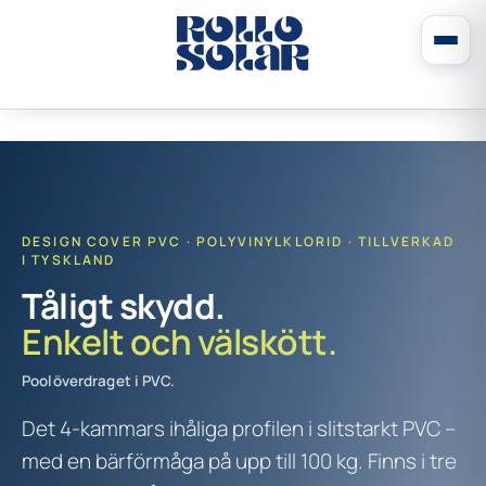
DESIGN COVER PVC · POLYVINYLKLORID · TILLVERKAD
I TYSKLAND
Tåligt skydd.
Enkelt och välskött.
Poolöverdraget i PVC.
Det 4-kammars ihåliga profilen i slitstarkt PVC –
med en bärförmåga på upp till 100 kg. Finns i tre