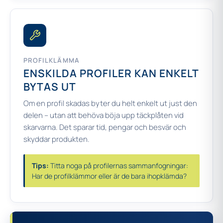
PROFILKLÄMMA
ENSKILDA PROFILER KAN ENKELT
BYTAS UT
Om en profil skadas byter du helt enkelt ut just den
delen – utan att behöva böja upp täckplåten vid
skarvarna. Det sparar tid, pengar och besvär och
skyddar produkten.
Tips:
Titta noga på profilernas sammanfogningar:
Har de profilklämmor eller är de bara ihopklämda?