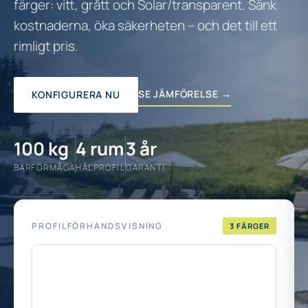
färger: vitt, grått och Solar/transparent. Sänk
kostnaderna, öka säkerheten – och det till ett
rimligt pris.
SE JÄMFÖRELSE →
KONFIGURERA NU
100 kg
4 rum
3 år
BÄRFÖRMÅGA
HÅLPROFIL
GARANTI
PROFILFÖRHANDSVISNING
3 FÄRGER