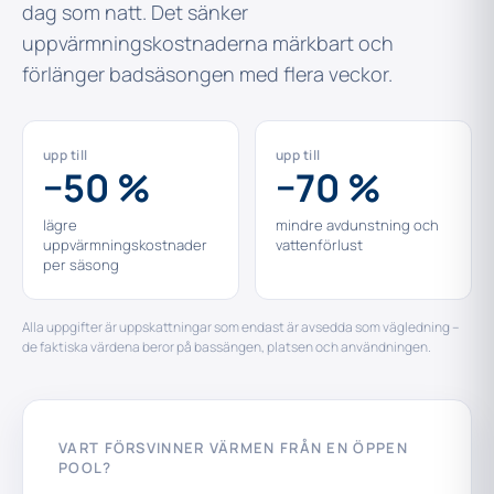
dag som natt. Det sänker
uppvärmningskostnaderna märkbart och
förlänger badsäsongen med flera veckor.
upp till
upp till
−50 %
−70 %
lägre
mindre avdunstning och
uppvärmningskostnader
vattenförlust
per säsong
Alla uppgifter är uppskattningar som endast är avsedda som vägledning –
de faktiska värdena beror på bassängen, platsen och användningen.
VART FÖRSVINNER VÄRMEN FRÅN EN ÖPPEN
POOL?