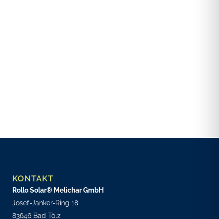
KONTAKT
Rollo Solar® Melichar GmbH
Josef-Janker-Ring 18
83646 Bad Tölz