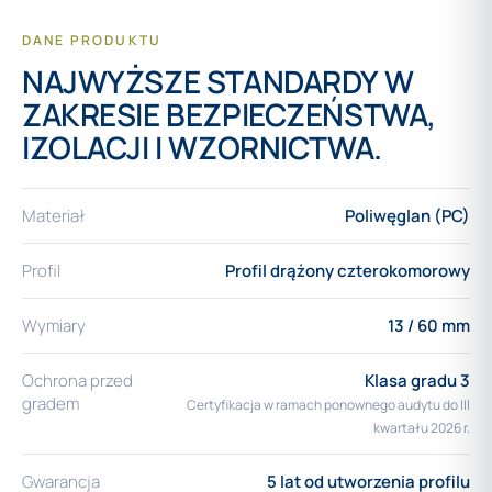
DANE PRODUKTU
NAJWYŻSZE STANDARDY W
ZAKRESIE BEZPIECZEŃSTWA,
IZOLACJI I WZORNICTWA.
Materiał
Poliwęglan (PC)
Profil
Profil drążony czterokomorowy
Wymiary
13 / 60 mm
Ochrona przed
Klasa gradu 3
gradem
Certyfikacja w ramach ponownego audytu do III
kwartału 2026 r.
Gwarancja
5 lat od utworzenia profilu