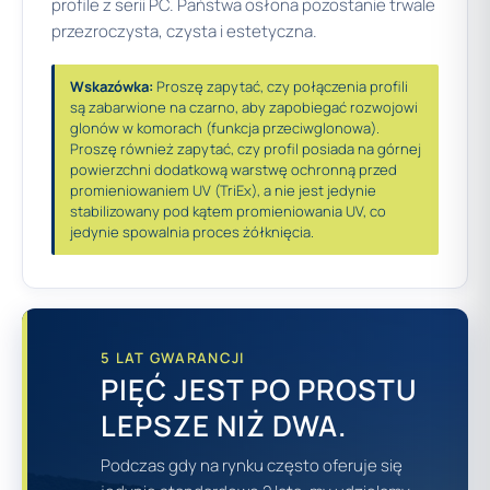
profile z serii PC. Państwa osłona pozostanie trwale
przezroczysta, czysta i estetyczna.
Wskazówka:
Proszę zapytać, czy połączenia profili
są zabarwione na czarno, aby zapobiegać rozwojowi
glonów w komorach (funkcja przeciwglonowa).
Proszę również zapytać, czy profil posiada na górnej
powierzchni dodatkową warstwę ochronną przed
promieniowaniem UV (TriEx), a nie jest jedynie
stabilizowany pod kątem promieniowania UV, co
jedynie spowalnia proces żółknięcia.
5 LAT GWARANCJI
PIĘĆ JEST PO PROSTU
LEPSZE NIŻ DWA.
Podczas gdy na rynku często oferuje się