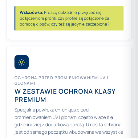
Wskazówka:
Proszę dokładnie przyjrzeć się
połączeniom profili: czy profile są połączone za
pomocą klipsów, czy też są jedynie zaczepione?
OCHRONA PRZED PROMIENIOWANIEM UV I
GLONAMI
W ZESTAWIE OCHRONA KLASY
PREMIUM
Specjalna powłoka chroniąca przed
promieniowaniem UV i glonami często wiąże się
gdzie indziej z dodatkową opłatą. U nas ta ochrona
jest od samego początku wbudowana we wszystkie