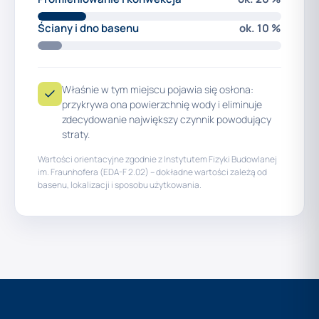
Ściany i dno basenu
ok. 10 %
Właśnie w tym miejscu pojawia się osłona:
przykrywa ona powierzchnię wody i eliminuje
zdecydowanie największy czynnik powodujący
straty.
Wartości orientacyjne zgodnie z Instytutem Fizyki Budowlanej
im. Fraunhofera (EDA-F 2.02) – dokładne wartości zależą od
basenu, lokalizacji i sposobu użytkowania.