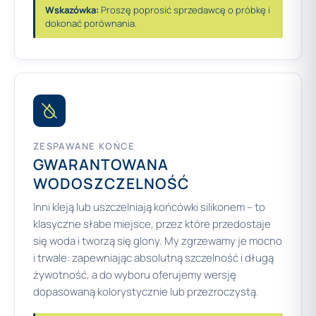
Wskazówka:
Proszę poprosić sprzedawcę o próbkę i
dokonać porównania.
ZESPAWANE KOŃCE
GWARANTOWANA
WODOSZCZELNOŚĆ
Inni kleją lub uszczelniają końcówki silikonem – to
klasyczne słabe miejsce, przez które przedostaje
się woda i tworzą się glony. My zgrzewamy je mocno
i trwale: zapewniając absolutną szczelność i długą
żywotność, a do wyboru oferujemy wersję
dopasowaną kolorystycznie lub przezroczystą.