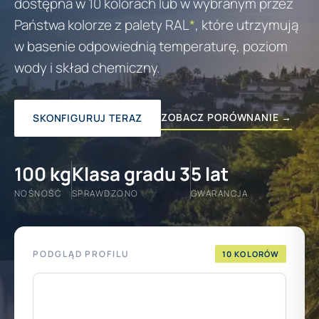
dostępna w 10 kolorach lub w wybranym przez
Państwa kolorze z palety RAL
*
, które utrzymują
w basenie odpowiednią temperaturę, poziom
wody i skład chemiczny.
ZOBACZ PORÓWNANIE →
SKONFIGURUJ TERAZ
100 kg
Klasa gradu 3
5 lat
NOŚNOŚĆ
SPRAWDZONO
GWARANCJA
PODGLĄD PROFILU
10 KOLORÓW