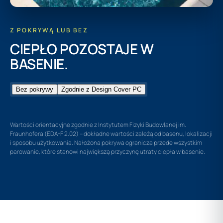
Z POKRYWĄ LUB BEZ
CIEPŁO POZOSTAJE W
BASENIE.
Bez pokrywy
Zgodnie z Design Cover PC
Wartości orientacyjne zgodnie z Instytutem Fizyki Budowlanej im.
Fraunhofera (EDA-F 2.02) – dokładne wartości zależą od basenu, lokalizacji
i sposobu użytkowania. Nałożona pokrywa ogranicza przede wszystkim
parowanie, które stanowi największą przyczynę utraty ciepła w basenie.