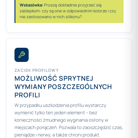
Wskazówka:
Proszę dokładnie przyjrzeć się
zaślepkom: czy są one w odpowiednim kolorze i czy
nie zastosowano w nich silikonu?
ZACISK PROFILOWY
MOŻLIWOŚĆ SPRYTNEJ
WYMIANY POSZCZEGÓLNYCH
PROFILI
W przypadku uszkodzenia profilu wystarczy
wymienić tylko ten jeden element – bez
konieczności żmudnego wyginania osłony w
miejscach połączeń. Pozwala to zaoszczędzić czas,
pieniądze i nerwy, a także chroni produkt.