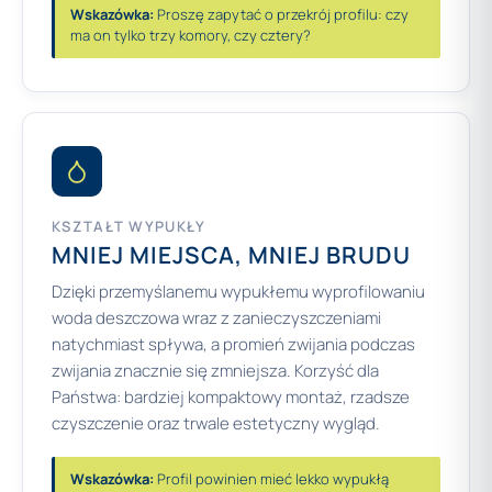
Wskazówka:
Proszę zapytać o przekrój profilu: czy
ma on tylko trzy komory, czy cztery?
KSZTAŁT WYPUKŁY
MNIEJ MIEJSCA, MNIEJ BRUDU
Dzięki przemyślanemu wypukłemu wyprofilowaniu
woda deszczowa wraz z zanieczyszczeniami
natychmiast spływa, a promień zwijania podczas
zwijania znacznie się zmniejsza. Korzyść dla
Państwa: bardziej kompaktowy montaż, rzadsze
czyszczenie oraz trwale estetyczny wygląd.
Wskazówka:
Profil powinien mieć lekko wypukłą