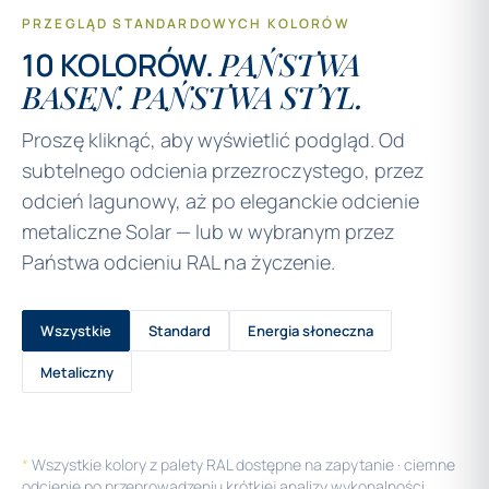
PRZEGLĄD STANDARDOWYCH KOLORÓW
10 KOLORÓW.
PAŃSTWA
BASEN. PAŃSTWA STYL.
Proszę kliknąć, aby wyświetlić podgląd. Od
subtelnego odcienia przezroczystego, przez
odcień lagunowy, aż po eleganckie odcienie
metaliczne Solar — lub w wybranym przez
Państwa odcieniu RAL na życzenie.
Wszystkie
Standard
Energia słoneczna
Metaliczny
*
Wszystkie kolory z palety RAL dostępne na zapytanie · ciemne
odcienie po przeprowadzeniu krótkiej analizy wykonalności.