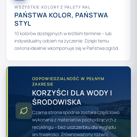
WSZYSTKIE KOLORY Z PALETY RAL
PAŃSTWA KOLOR, PAŃSTWA
STYL
10 kolorów dostępnych w krótkim terminie – lub
indywidualny odcień na życzenie. Dzięki temu
osłona idealnie wkomponuje się w Państwa ogród.
ODPOWIEDZIALNOŚĆ W PEŁNYM
ZAKRESIE
KORZYŚCI DLA WODY I
ŚRODOWISKA
Czarna strona spodnia została częściowo
wykonana z materiałów pochodzących z
recyklingu – bez uszczerbku dla wyglądu
ani trwałości. Zrównoważony rozwój,