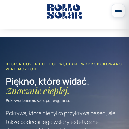
DESIGN COVER PC · POLIWĘGLAN · WYPRODUKOWANO
W NIEMCZECH
Piękno, które widać.
Znacznie cieplej.
Pokrywa basenowa z poliwęglanu.
Pokrywa, która nie tylko przykrywa basen, ale
także podnosi jego walory estetyczne —