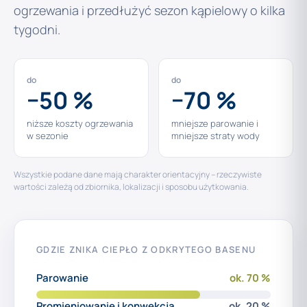
ogrzewania i przedłużyć sezon kąpielowy o kilka
tygodni.
do
do
−50 %
−70 %
niższe koszty ogrzewania
mniejsze parowanie i
w sezonie
mniejsze straty wody
Wszystkie podane dane mają charakter orientacyjny – rzeczywiste
wartości zależą od zbiornika, lokalizacji i sposobu użytkowania.
GDZIE ZNIKA CIEPŁO Z ODKRYTEGO BASENU
Parowanie
ok. 70 %
Promieniowanie i konwekcja
ok. 20 %