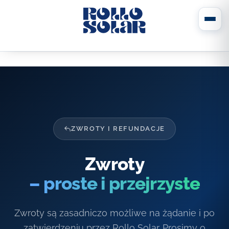
ZWROTY I REFUNDACJE
Zwroty
– proste i przejrzyste
Zwroty są zasadniczo możliwe na żądanie i po
zatwierdzeniu przez Rollo Solar. Prosimy o