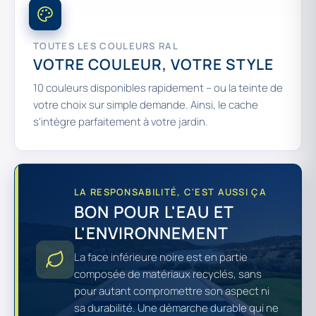
TOUTES LES COULEURS RAL
VOTRE COULEUR, VOTRE STYLE
10 couleurs disponibles rapidement – ou la teinte de
votre choix sur simple demande. Ainsi, le cache
s'intègre parfaitement à votre jardin.
LA RESPONSABILITÉ, C'EST AUSSI ÇA
BON POUR L'EAU ET
L'ENVIRONNEMENT
La face inférieure noire est en partie
composée de matériaux recyclés, sans
pour autant compromettre son aspect ni
sa durabilité. Une démarche durable qui ne