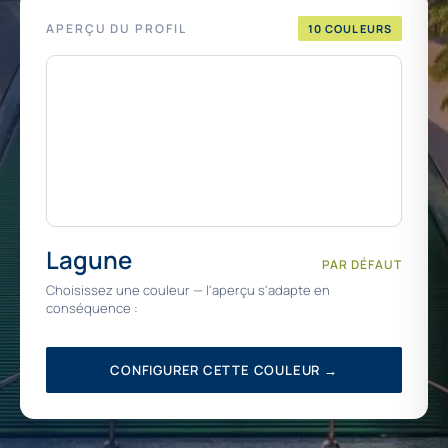
APERÇU DU PROFIL
10 COULEURS
Lagune
PAR DÉFAUT
Choisissez une couleur — l'aperçu s'adapte en
conséquence :
CONFIGURER CETTE COULEUR →