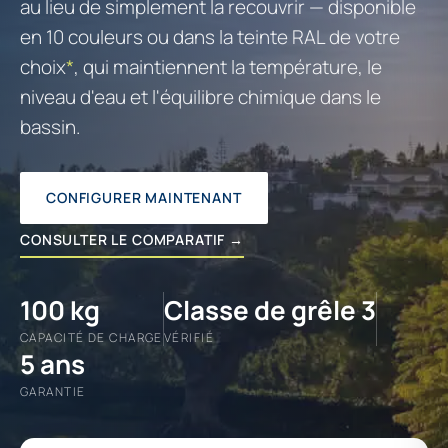
au lieu de simplement la recouvrir — disponible
en 10 couleurs ou dans la teinte RAL de votre
choix
*
, qui maintiennent la température, le
niveau d'eau et l'équilibre chimique dans le
bassin.
CONFIGURER MAINTENANT
CONSULTER LE COMPARATIF →
100 kg
Classe de grêle 3
CAPACITÉ DE CHARGE
VÉRIFIÉ
5 ans
GARANTIE