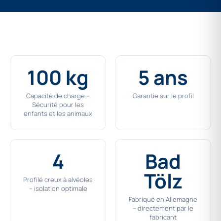
100 kg
5 ans
Capacité de charge –
Garantie sur le profil
Sécurité pour les
enfants et les animaux
4
Bad
Tölz
Profilé creux à alvéoles
– isolation optimale
Fabriqué en Allemagne
– directement par le
fabricant