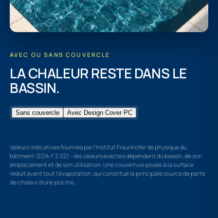
AVEC OU SANS COUVERCLE
LA CHALEUR RESTE DANS LE
BASSIN.
Sans couvercle
Avec Design Cover PC
Valeurs indicatives fournies par l'Institut Fraunhofer de physique du
bâtiment (EDA-F 2.02) – les valeurs exactes dépendent du bassin, de son
emplacement et de son utilisation. Une couverture posée à la surface
réduit avant tout l'évaporation, qui constitue la principale source de perte
de chaleur d'une piscine.