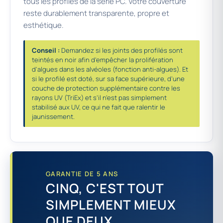
tous les profilés de la série PC. Votre couverture
reste durablement transparente, propre et
esthétique.
Conseil :
Demandez si les joints des profilés sont
teintés en noir afin d'empêcher la prolifération
d'algues dans les alvéoles (fonction anti-algues). Et
si le profilé est doté, sur sa face supérieure, d’une
couche de protection supplémentaire contre les
rayons UV (TriEx) et s’il n’est pas simplement
stabilisé aux UV, ce qui ne fait que ralentir le
jaunissement.
GARANTIE DE 5 ANS
CINQ, C'EST TOUT
SIMPLEMENT MIEUX
QUE DEUX.