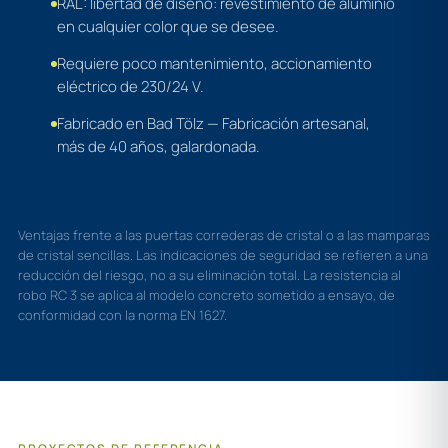
RAL: libertad de diseño: revestimiento de aluminio
en cualquier color que se desee.
Requiere poco mantenimiento, accionamiento
eléctrico de 230/24 V.
Fabricado en Bad Tölz — Fabricación artesanal,
más de 40 años, galardonada.
Ventajas frente a las puertas correderas de cristal o a las mamparas
de cristal sencillas. Las indicaciones de seguridad se refieren a una
reducción del riesgo, no a su eliminación total. La resistencia al
robo RC 3 se aplica al modelo concreto sometido a ensayo, de
conformidad con la norma EN 1627.