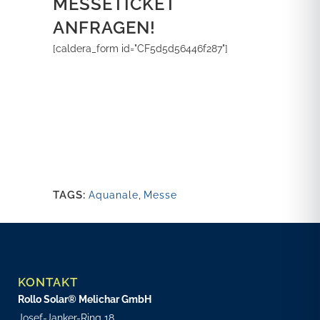
MESSETICKET
ANFRAGEN!
[caldera_form id="CF5d5d56446f287"]
TAGS:
Aquanale
,
Messe
KONTAKT
Rollo Solar® Melichar GmbH
Josef-Janker-Ring 18