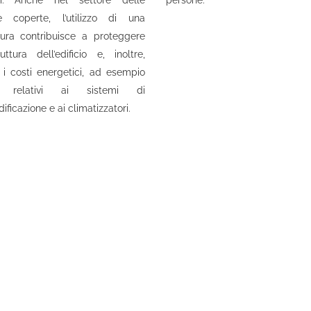
ci. Anche nel settore delle
persone.
ne coperte, l’utilizzo di una
ura contribuisce a proteggere
uttura dell’edificio e, inoltre,
 i costi energetici, ad esempio
li relativi ai sistemi di
ificazione e ai climatizzatori.