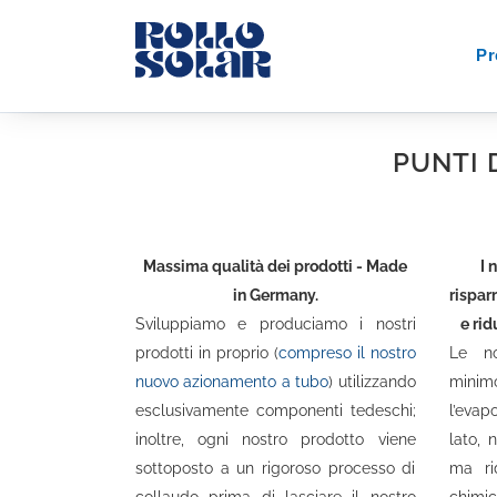
Pr
Vantaggi di una copert
PUNTI 
Massima qualità dei prodotti - Made
I 
in Germany.
risparm
Sviluppiamo e produciamo i nostri
e rid
prodotti in proprio (
compreso il nostro
Le no
nuovo azionamento a tubo
) utilizzando
minim
esclusivamente componenti tedeschi;
l’evap
inoltre, ogni nostro prodotto viene
lato, 
sottoposto a un rigoroso processo di
ma ri