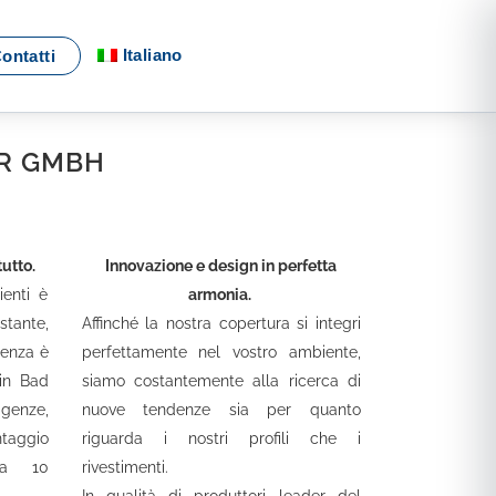
Italiano
ontatti
AR GMBH
tutto.
Innovazione e design in perfetta
ienti è
armonia.
tante,
Affinché la nostra copertura si integri
tenza è
perfettamente nel vostro ambiente,
 in Bad
siamo costantemente alla ricerca di
genze,
nuove tendenze sia per quanto
ntaggio
riguarda i nostri profili che i
da 10
rivestimenti.