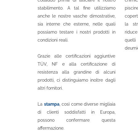
collaudo prima di lasciare il nostro
chimi
stabilimento. A tal fine utilizziamo
pisci
anche le nostre vasche dimostrative,
copert
sia interne che esterne, nelle quali
la str
possiamo testare i nostri prodotti in
riduce
condizioni reali.
quel
deumid
Grazie alle certificazioni aggiuntive
TÜV, NF e alla certificazione di
resistenza alla grandine di alcuni
prodotti, ci distinguiamo inoltre dagli
altri fornitori.
La
stampa
, così come diverse migliaia
di clienti soddisfatti in Europa,
possono confermare questa
affermazione.