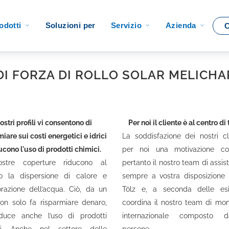
Soluzioni per
odotti
Servizio
Azienda
C
ura per piscina Rollo Solar
DI FORZA DI ROLLO SOLAR MELICH
nostri profili vi consentono di
Per noi il cliente è al centro di 
iare sui costi energetici e idrici
La soddisfazione dei nostri cl
ucono l'uso di prodotti chimici.
per noi una motivazione cos
stre coperture riducono al
pertanto il nostro team di assis
o la dispersione di calore e
sempre a vostra disposizione
orazione dell’acqua. Ciò, da un
Tölz e, a seconda delle esi
non solo fa risparmiare denaro,
coordina il nostro team di mo
duce anche l’uso di prodotti
internazionale composto 