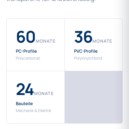
60
36
MONATE
MONATE
PC-Profile
PVC-Profile
Polycarbonat
Polyvinylchlorid
24
MONATE
Bauteile
Mechanik & Elektrik